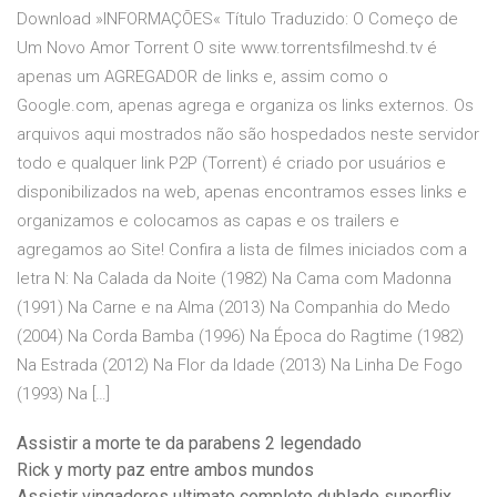
Download »INFORMAÇÕES« Título Traduzido: O Começo de
Um Novo Amor Torrent O site www.torrentsfilmeshd.tv é
apenas um AGREGADOR de links e, assim como o
Google.com, apenas agrega e organiza os links externos. Os
arquivos aqui mostrados não são hospedados neste servidor
todo e qualquer link P2P (Torrent) é criado por usuários e
disponibilizados na web, apenas encontramos esses links e
organizamos e colocamos as capas e os trailers e
agregamos ao Site! Confira a lista de filmes iniciados com a
letra N: Na Calada da Noite (1982) Na Cama com Madonna
(1991) Na Carne e na Alma (2013) Na Companhia do Medo
(2004) Na Corda Bamba (1996) Na Época do Ragtime (1982)
Na Estrada (2012) Na Flor da Idade (2013) Na Linha De Fogo
(1993) Na […]
Assistir a morte te da parabens 2 legendado
Rick y morty paz entre ambos mundos
Assistir vingadores ultimato completo dublado superflix