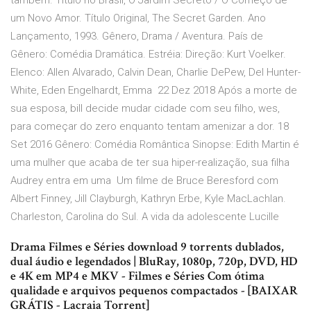
também. Título no Brasil, O Jardim Secreto / O Começo de
um Novo Amor. Título Original, The Secret Garden. Ano
Lançamento, 1993. Gênero, Drama / Aventura. País de
Gênero: Comédia Dramática. Estréia: Direção: Kurt Voelker.
Elenco: Allen Alvarado, Calvin Dean, Charlie DePew, Del Hunter-
White, Eden Engelhardt, Emma 22 Dez 2018 Após a morte de
sua esposa, bill decide mudar cidade com seu filho, wes,
para começar do zero enquanto tentam amenizar a dor. 18
Set 2016 Gênero: Comédia Romântica Sinopse: Edith Martin é
uma mulher que acaba de ter sua hiper-realização, sua filha
Audrey entra em uma Um filme de Bruce Beresford com
Albert Finney, Jill Clayburgh, Kathryn Erbe, Kyle MacLachlan.
Charleston, Carolina do Sul. A vida da adolescente Lucille
Drama Filmes e Séries download 9 torrents dublados,
dual áudio e legendados | BluRay, 1080p, 720p, DVD, HD
e 4K em MP4 e MKV - Filmes e Séries Com ótima
qualidade e arquivos pequenos compactados - [BAIXAR
GRÁTIS - Lacraia Torrent]