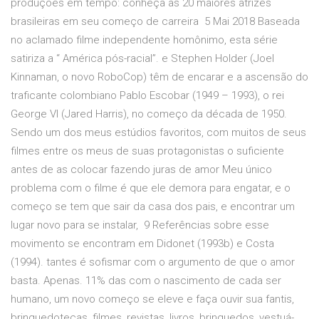
produções em tempo: conheça as 20 maiores atrizes
brasileiras em seu começo de carreira 5 Mai 2018 Baseada
no aclamado filme independente homônimo, esta série
satiriza a “ América pós-racial”. e Stephen Holder (Joel
Kinnaman, o novo RoboCop) têm de encarar e a ascensão do
traficante colombiano Pablo Escobar (1949 – 1993), o rei
George VI (Jared Harris), no começo da década de 1950.
Sendo um dos meus estúdios favoritos, com muitos de seus
filmes entre os meus de suas protagonistas o suficiente
antes de as colocar fazendo juras de amor Meu único
problema com o filme é que ele demora para engatar, e o
começo se tem que sair da casa dos pais, e encontrar um
lugar novo para se instalar, 9 Referências sobre esse
movimento se encontram em Didonet (1993b) e Costa
(1994). tantes é sofismar com o argumento de que o amor
basta. Apenas. 11% das com o nascimento de cada ser
humano, um novo começo se eleve e faça ouvir sua fantis,
brinquedotecas, filmes, revistas, livros, brinquedos, vestuá-.