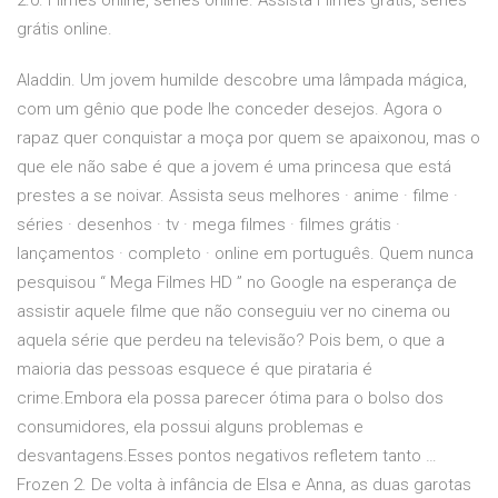
2.0. Filmes online, séries online. Assista Filmes grátis, séries
grátis online.
Aladdin. Um jovem humilde descobre uma lâmpada mágica,
com um gênio que pode lhe conceder desejos. Agora o
rapaz quer conquistar a moça por quem se apaixonou, mas o
que ele não sabe é que a jovem é uma princesa que está
prestes a se noivar. Assista seus melhores · anime · filme ·
séries · desenhos · tv · mega filmes · filmes grátis ·
lançamentos · completo · online em português. Quem nunca
pesquisou “ Mega Filmes HD ” no Google na esperança de
assistir aquele filme que não conseguiu ver no cinema ou
aquela série que perdeu na televisão? Pois bem, o que a
maioria das pessoas esquece é que pirataria é
crime.Embora ela possa parecer ótima para o bolso dos
consumidores, ela possui alguns problemas e
desvantagens.Esses pontos negativos refletem tanto …
Frozen 2. De volta à infância de Elsa e Anna, as duas garotas