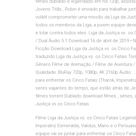
filmes dublado e legendado em hd 720p, assista on
Jovens Titãs , Robin é enviado para trabalhar 
volátil comprometer uma missão da Liga da Just
todos os membros da Liga, a jovem equipe dever
e lutar contra todos eles. Liga da Justiça vs. o
/ Dual Áudio 5.1 Download 16 de abril de 2019 
Ficção Download Liga da Justiça vs. os Cinco F
traduzido Liga da Justiça vs. os Cinco Fatais Tor
Gênero Filme de Animação / Filme de Aventura 
Qualidade: BluRay 720p, 1080p, 4K 2160p Áudio: … 
para enfrentar os Cinco Fatais (Tharok, Imperatr
seres viajantes do tempo, que estão atrás de Jes
filmes torrent Dublado download filmes , séries
Justiça vs os Cinco Fatais
Filme Liga da Justiça vs. os Cinco Fatais Legenda
Imperatriz Esmeralda, Validus, Mano e o Persuaso
equipe vai se juntar para enfrentar os Cinco Fata