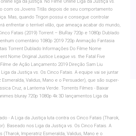
line liga da justiça. No Filme Online Liga da Justiça vs.
junto com os Jovens Titãs depois de seu comportamento
iça. Mas, quando Trigon possui e consegue controlar
á enfrentar o terrível vilão, que ameaça acabar do mundo,
s Cinco Fatais (2019) Torrent – BluRay 720p e 1080p Dublado
• Nenhum comentário 1080p 2019 720p Animação Fantasia
atais Torrent Dublado Informações Do Filme Nome
rent Nome Original Justice League vs. the Fatal Five
/ Filme de Ação Lançamento 2019 Direção Sam Liu
Liga da Justiça vs. Os Cinco Fatais. A equipe vai se juntar
iz Esmeralda, Validus, Mano e o Persuader), que são super-
sica Cruz, a Lanterna Verde. Torrents Filmes - Baixar
, animes bluray 720p 1080p 4k 3D lançamentos Liga da
do - A Liga da Justiça luta contra os Cinco Fatais (Tharok,
r). Baseado nos Liga da Justiça vs. Os Cinco Fatais. A
is (Tharok, Imperatriz Esmeralda, Validus, Mano e o