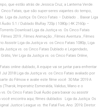
mpo, que estão atrás de Jessica Cruz, a Lanterna Verde.
s Cinco Fatais, que são super-seres viajantes do tempo,
e. Liga da Justiça: Os Cinco Fatais – Dublado … Baixar Liga
l Áudio 5.1 / Dublado BluRay 720p | 1080p | 4K 2160p –
orrents Download Liga da Justiça vs. Os Cinco Fatais
 Filmes 2019 , Filmes Animação , Filmes Aventura , Filmes
 Assistir Liga da Justiça vs. os Cinco Fatais 1080p, Liga
a da Justiça vs. os Cinco Fatais Dublado e Legendado,
 Grátis, Ver Liga da Justiça vs. os Cinco Fatais Online,
Fatais online dublado, A equipe vai se juntar para enfrentar
 Jul 2018 Liga da Justiça vs. os Cinco Fatais avaliado por
arte do Filmow e avalie este filme você 30 Mar 2019 A
is (Tharok, Imperatriz Esmeralda, Validus, Mano e o
vs. Os Cinco Fatais Dual Áudio para baixar ou assistir
 você encontra aqui, filmes dublados Liga da Justiça: Os
riginal: Justice League vs. the Fatal Five; Ano: 2019; Diretor: