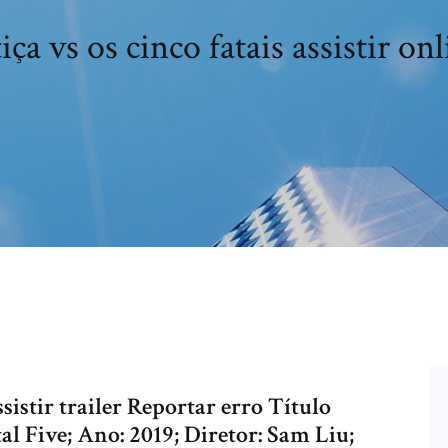
iça vs os cinco fatais assistir o
sistir trailer Reportar erro Título
tal Five; Ano: 2019; Diretor: Sam Liu;