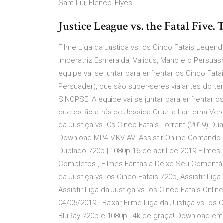
Sam Liu; Elenco: Elyes
Justice League vs. the Fatal Five. 
Filme Liga da Justiça vs. os Cinco Fatais Legenda
Imperatriz Esmeralda, Validus, Mano e o Persuaso
equipe vai se juntar para enfrentar os Cinco Fata
Persuader), que são super-seres viajantes do te
SINOPSE: A equipe vai se juntar para enfrentar o
que estão atrás de Jessica Cruz, a Lanterna Verd
da Justiça vs. Os Cinco Fatais Torrent (2019) Dua
Download MP4 MKV AVI Assistir Online Comando T
Dublado 720p | 1080p 16 de abril de 2019 Filmes ,
Completos , Filmes Fantasia Deixe Seu Comentário
da Justiça vs. os Cinco Fatais 720p, Assistir Lig
Assistir Liga da Justiça vs. os Cinco Fatais Online
04/05/2019 · Baixar Filme Liga da Justiça vs. os
BluRay 720p e 1080p , 4k de graça! Download em ó