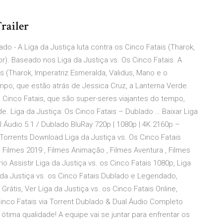
Trailer
do - A Liga da Justiça luta contra os Cinco Fatais (Tharok,
r). Baseado nos Liga da Justiça vs. Os Cinco Fatais. A
is (Tharok, Imperatriz Esmeralda, Validus, Mano e o
mpo, que estão atrás de Jessica Cruz, a Lanterna Verde.
s Cinco Fatais, que são super-seres viajantes do tempo,
e. Liga da Justiça: Os Cinco Fatais – Dublado … Baixar Liga
l Áudio 5.1 / Dublado BluRay 720p | 1080p | 4K 2160p –
orrents Download Liga da Justiça vs. Os Cinco Fatais
 Filmes 2019 , Filmes Animação , Filmes Aventura , Filmes
 Assistir Liga da Justiça vs. os Cinco Fatais 1080p, Liga
a da Justiça vs. os Cinco Fatais Dublado e Legendado,
 Grátis, Ver Liga da Justiça vs. os Cinco Fatais Online,
 Cinco Fatais via Torrent Dublado & Dual Áudio Completo
tima qualidade! A equipe vai se juntar para enfrentar os