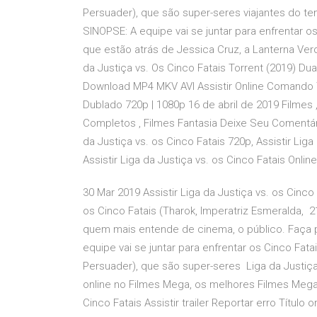
Persuader), que são super-seres viajantes do te
SINOPSE: A equipe vai se juntar para enfrentar o
que estão atrás de Jessica Cruz, a Lanterna Verd
da Justiça vs. Os Cinco Fatais Torrent (2019) Dua
Download MP4 MKV AVI Assistir Online Comando T
Dublado 720p | 1080p 16 de abril de 2019 Filmes ,
Completos , Filmes Fantasia Deixe Seu Comentário
da Justiça vs. os Cinco Fatais 720p, Assistir Lig
Assistir Liga da Justiça vs. os Cinco Fatais Online
30 Mar 2019 Assistir Liga da Justiça vs. os Cinco 
os Cinco Fatais (Tharok, Imperatriz Esmeralda, 21
quem mais entende de cinema, o público. Faça p
equipe vai se juntar para enfrentar os Cinco Fata
Persuader), que são super-seres Liga da Justiça 
online no Filmes Mega, os melhores Filmes Mega
Cinco Fatais Assistir trailer Reportar erro Título o