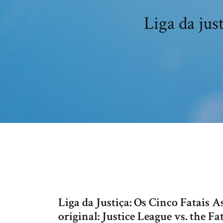
Liga da just
Liga da Justiça: Os Cinco Fatais As
original: Justice League vs. the Fa