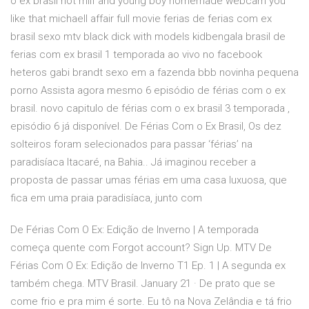
o ex brasil hot milf and young boy homemade webcam you
like that michaell affair full movie ferias de ferias com ex
brasil sexo mtv black dick with models kidbengala brasil de
ferias com ex brasil 1 temporada ao vivo no facebook
heteros gabi brandt sexo em a fazenda bbb novinha pequena
porno Assista agora mesmo 6 episódio de férias com o ex
brasil. novo capitulo de férias com o ex brasil 3 temporada ,
episódio 6 já disponível. De Férias Com o Ex Brasil, Os dez
solteiros foram selecionados para passar ‘férias’ na
paradisíaca Itacaré, na Bahia.. Já imaginou receber a
proposta de passar umas férias em uma casa luxuosa, que
fica em uma praia paradisíaca, junto com
De Férias Com O Ex: Edição de Inverno | A temporada
começa quente com Forgot account? Sign Up. MTV De
Férias Com O Ex: Edição de Inverno T1 Ep. 1 | A segunda ex
também chega. MTV Brasil. January 21 · De prato que se
come frio e pra mim é sorte. Eu tô na Nova Zelândia e tá frio