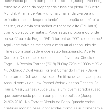
convencido por um companheiro político (Joseph Fiennes),
torna-se o ícone da propaganda russa em plena 2ª Guerra
Mundial. A fama de Vasily o torna uma lenda viva para o
exército russo e desperta também a atenção do exército
nazista, que envia seu melhor atirador de elite (Ed Harris)
com o objetivo de matar … Você estava procurando onde
baixar Círculo de Fogo - DVD-R torrent de 2001 e encontrou!
Aqui você baixa os melhores e mais atualizados links de
Filmes com qualidade e que estão funcionando. Aperte
Control + D e nos adicione aos seus favoritos. Círculo de
Fogo – A Revolta Torrent (2018) BluRay 720p e 1080p e 3D e
4K Dublado / Dual Áudio Torrent Comando Filmes - Baixar
filme torrent Dublado download Um filme de Jean-Jacques
Annaud com Jude Law, Rachel Weisz, Joseph Fiennes, Ed
Harris. Vasily Zaitsev (Jude Law) é um jovem atirador russo
que, convencido por um companheiro político (Joseph
24/03/2018 · No Torrent Círculo de Fogo, Quando várias
criaturas monstruosas, conhecidas como Kaiju, começam a