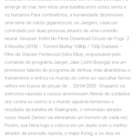
emergir do mar, tem início uma batalha entre estes seres e
os humanos.Para combatê-los, a humanidade desenvolve
uma série de robôs gigantescos, os Jaegers, cada um
controlado por duas pessoas através de uma conexão
neural. Sinopse: Enfim No Filme Download Círculo de Fogo: 2
A Revolta (2018) – Torrent BluRay 1080p / 720p Dublado –
Filho de Stacker Pentecost (Idris Elba), responsável pelo
comando do programa Jaeger, Jake (John Boyega) era um
promissor talento do programa de defesa, mas abandonou o
treinamento e entrou no mundo do crime ao vasculhar ferros-
velhos em busca de peças de … 23/04/2020 · Enquanto os
exércitos nazistas e russos arremessam fileiras de soldados
uns contra os outros e o mundo aguarda temeroso o
resultado da batalha de Stalingrado, o renomado atirador
russo Vassili Zaitsev vai eliminando um homem de cada vez.
Porém, sua fama logo o coloca em um duelo com o melhor
atirador de precisão nazista, o major Konig, e os dois se …