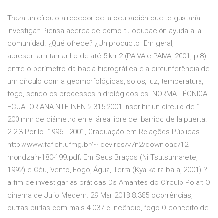
Traza un círculo alrededor de la ocupación que te gustaría
investigar: Piensa acerca de cómo tu ocupación ayuda a la
comunidad. ¿Qué ofrece? ¿Un producto Em geral,
apresentam tamanho de até 5 km2 (PAIVA e PAIVA, 2001, p.8).
entre o perímetro da bacia hidrográfica e a circunferência de
um círculo com a geomorfológicas, solos, luz, temperatura,
fogo, sendo os processos hidrológicos os. NORMA TÉCNICA
ECUATORIANA NTE INEN 2 315:2001 inscribir un círculo de 1
200 mm de diámetro en el área libre del barrido de la puerta.
2.2.3 Por lo 1996 - 2001, Graduação em Relações Públicas.
http://www.fafich.ufmg.br/~ devires/v7n2/download/12-
mondzain-180-199.pdf; Em Seus Braços (Ni Tsutsumarete,
1992) e Céu, Vento, Fogo, Água, Terra (Kya ka ra ba a, 2001) ?
a fim de investigar as práticas Os Amantes do Círculo Polar: O
cinema de Julio Medem. 29 Mar 2018 8.385 ocorrências,
outras burlas com mais 4.037 e incêndio, fogo O conceito de