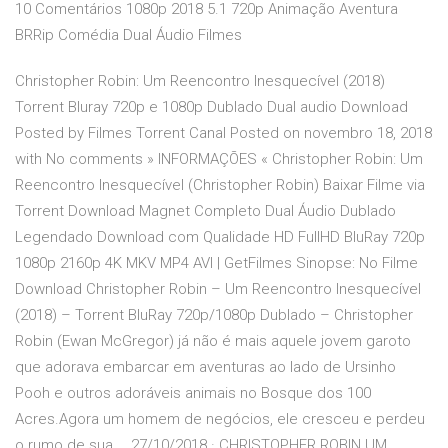
10 Comentários 1080p 2018 5.1 720p Animação Aventura
BRRip Comédia Dual Áudio Filmes
Christopher Robin: Um Reencontro Inesquecível (2018)
Torrent Bluray 720p e 1080p Dublado Dual audio Download
Posted by Filmes Torrent Canal Posted on novembro 18, 2018
with No comments » INFORMAÇÕES « Christopher Robin: Um
Reencontro Inesquecível (Christopher Robin) Baixar Filme via
Torrent Download Magnet Completo Dual Áudio Dublado
Legendado Download com Qualidade HD FullHD BluRay 720p
1080p 2160p 4K MKV MP4 AVI | GetFilmes Sinopse: No Filme
Download Christopher Robin – Um Reencontro Inesquecível
(2018) – Torrent BluRay 720p/1080p Dublado – Christopher
Robin (Ewan McGregor) já não é mais aquele jovem garoto
que adorava embarcar em aventuras ao lado de Ursinho
Pooh e outros adoráveis animais no Bosque dos 100
Acres.Agora um homem de negócios, ele cresceu e perdeu
o rumo de sua … 27/10/2018 · CHRISTOPHER ROBIN UM